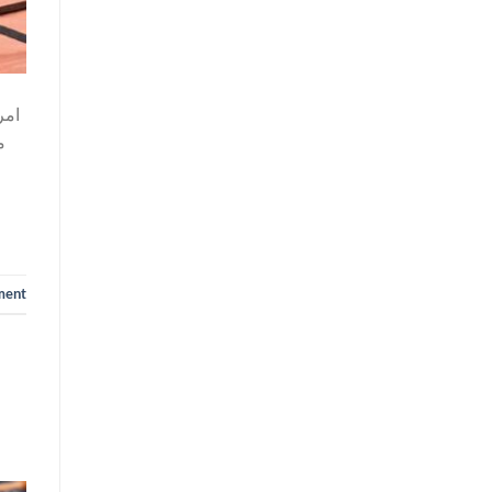
امر
ment