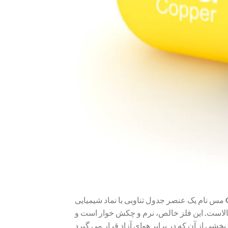
مس نام یک عنصر جدول تناوبی با نماد شیمیایی Cu (برگرفته از واژهٔ لاتین cuprum) است که عدد اتمی آن ۲۹ می باشد. مس
بالاست. این فلز خالص، نرم و چکش خوار است و
یرد […]